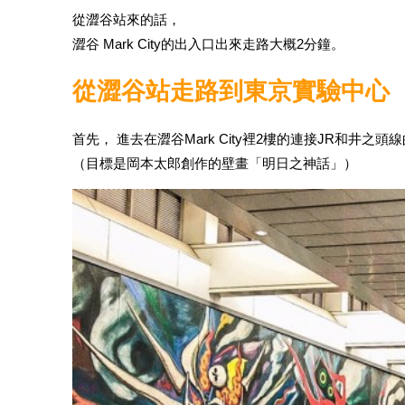
從澀谷站來的話，
澀谷 Mark City的出入口出來走路大概2分鐘。
從澀谷站走路到東京實驗中心
首先， 進去在澀谷Mark City裡2樓的連接JR和井之頭
（目標是岡本太郎創作的壁畫「明日之神話」）