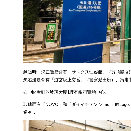
到這時，您左邊是會有「サンクス理容館」（剪頭髮店
您右邊是會有「道玄坂上交番」（警察派出所）、請走
在中間看到的玻璃大廈1樓有敝司實驗中心。
玻璃面有「NOVO」和「ダイイチデンシ Inc.」的Logo
還有，