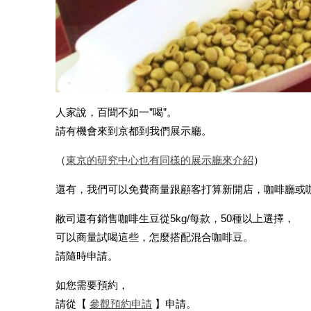
人家說，百聞不如一”喝”。
請有機會來到京都到我們展示廳。
（
東京的研究中心也有同樣的展示廳來介紹
）
還有，我們可以免費商量跟顧客打算新開店，咖啡廳或
敝司還有銷售咖啡生豆從5kg/每款，50種以上選擇，
可以商量試喝這些，怎麼搭配混合咖啡豆。
請隨時申請。
如您需要預約，
請從【
參觀預約申請
】申請。