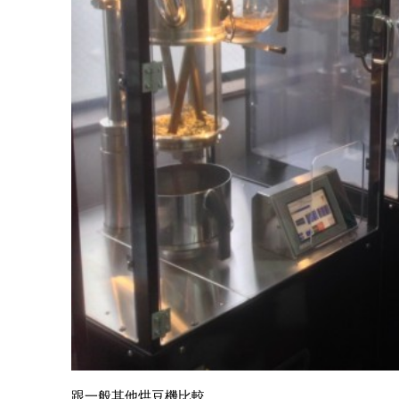
跟一般其他烘豆機比較，